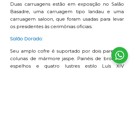
Duas carruagens estão em exposição no Salão
Basadre, uma carruagem tipo landau e uma
carruagem saloon, que foram usadas para levar
os presidentes às cerimônias oficiais.
Salão Dorado:
Seu amplo cofre é suportado por dois pares de
colunas de mármore jaspe. Painéis de brocado,
espelhos e quatro lustres estilo Luís XIV
acrescentam ao sumptuoso ambiente do reboco
coberto de folhas de ouro. Esta é uma sala muito
eficaz para cerimônias protocolares, como o
juramento dos membros do Conselho de
Ministros peruano ou a outorga da Ordem do Sol
do Peru.
Salão Mariano Santos Mateos: