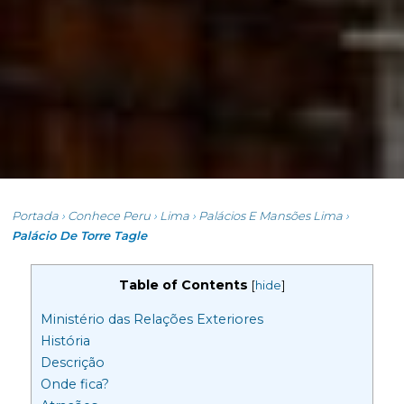
Portada
›
Conhece Peru
›
Lima
›
Palácios E Mansões Lima
›
Palácio De Torre Tagle
Table of Contents
[
hide
]
Ministério das Relações Exteriores
História
Descrição
Onde fica?