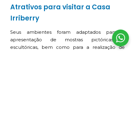
Atrativos para visitar a Casa
Irriberry
Seus ambientes foram adaptados para a
apresentação de mostras pictóricas e
escultóricas, bem como para a realização de
eventos sociais e diversas exposições e vendas de
arte contemporânea.
A portada barroca mestiça:
é um dos
melhores exemplos do barroco
arequipenho. A combinação do sillar branco
com relevos de folhas, cordões, querubins e
mensagens religiosas cria uma das fachadas
mais belas do centro histórico.
Primeiro pátio, um oásis colonial:
é um
pátio empedrado rodeado por arcos, com