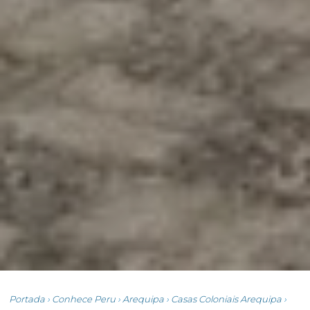
Portada
›
Conhece Peru
›
Arequipa
›
Casas Coloniais Arequipa
›