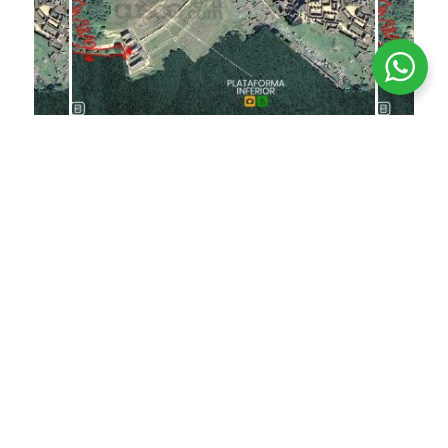
Bilhete para Machu Picchu com o Circuito
2
O circuito 2 é o circuito mais completo e
recomendado, pois permite percorrer a maior
parte do interior de Machu Picchu, além de ter a
clássica foto postal. No entanto, este circuito não
tem nenhuma rota alternativa fora da cidadela
inca. Este bilhete é muito popular entre os
visitantes, por isso a sua
reserva deve ser feita