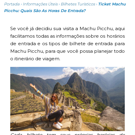
Portada
›
Informações Úteis
›
Bilhetes Turísticos
›
Ticket Machu
Picchu: Quais São As Horas De Entrada?
Se você já decidiu sua visita a Machu Picchu, aqui
facilitamos todas as informações sobre os horários
de entrada e os tipos de bilhete de entrada para
Machu Picchu, para que você possa planejar todo
o itinerário de viagem.
Cada bilhete tem seus próprios horários de