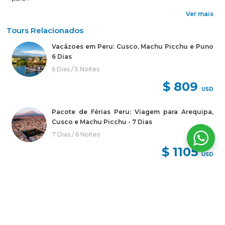
Ver mais
Tours Relacionados
Vacâzoes em Peru: Cusco, Machu Picchu e Puno
6 Dias
6 Dias / 5 Noites
$ 809
USD
Pacote de Férias Peru: Viagem para Arequipa,
Cusco e Machu Picchu - 7 Dias
7 Dias / 6 Noites
$ 1105
USD
Férias: Lima - Nazca - Cusco - Vale Sagrado -
Machu Picchu - Tambopata (10D 9N)
10 Dias / 9 Noites
$ 2779
USD