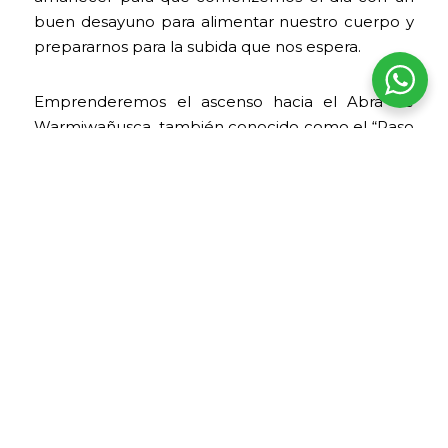
buen desayuno para alimentar nuestro cuerpo y
prepararnos para la subida que nos espera.
Emprenderemos el ascenso hacia el Abra de
Warmiwañusca, también conocido como el “Paso
de la Mujer Muerta”. Es el punto más alto del
Camino Inca y es aquí donde los viajeros sufren
del mal de altura. Nuestro equipo de viaje tiene
previsto este tipo situaciones, llevando consigo
pastillas, oxígeno y todo el equipo necesario para
este tipo de circunstancias.
Luego de un descanso en la cima,
descenderemos hacia Pacaymayo, situado a 3600
metros. Durante el descenso, estaremos
rodeados de una gran diversidad de flora y fauna
de la zona. En Pacaymayo, disfrutaremos de un