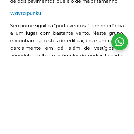
de dois pavimentos, que é o de maior tamanho.
Wayrajpunku
Seu nome significa “porta ventosa”, em referência
a um lugar com bastante vento. Neste grupo,
encontram-se restos de edificações e um recinto
parcialmente em pé, além de vestígios de
aquedutos, trilhas e acúmulos de pedras talhadas
que fizeram parte das construções.
Pincha Unuyuj
Aqui foram realizadas algumas das melhores
obras hidráulicas da região. As águas cristalinas
que descem aparecem canalizadas por largos
canais líticos. Também se observa, a partir da
margem do rio, uma sucessão de terraços
paralelos, um caminho que conduz a um
adoratório talhado na rocha in situ, além de