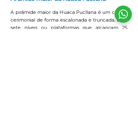
A pirâmide maior da Huaca Pucllana é um centro
cerimonial de forma escalonada e truncada, com
sete níveis ou plataformas que alcançam 25
metros de altura. Suas plataformas se conectam
por rampas e passagens, o que permitia
organizar a circulação interna e o acesso aos
espaços cerimoniais. Seus muros e plataformas
criavam espaços elevados de onde
provavelmente eram realizadas cerimônias e
atividades importantes. As praças menores na
parte alta indicam um acesso mais restrito, onde
eram realizadas cerimônias.
Sala de exposições do Museu de Sítio
Pucllana
O sítio conta com uma pequena sala de