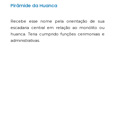
Pirâmide da Huanca
Recebe esse nome pela orientação de sua
escadaria central em relação ao monólito ou
huanca. Teria cumprido funções cerimoniais e
administrativas.
Conjunto Residencial Maior
Conjunto de moradias localizado na esplanada
sul da metade alta da cidade. As moradias estão
dispostas em subconjuntos, com as fachadas
voltadas para a praça central.
Praça Central