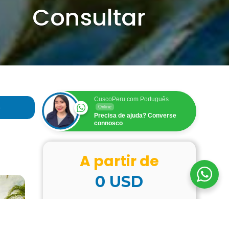
Consultar
CuscoPeru.com Português
o
Online
Precisa de ajuda? Converse
connosco
A partir de
0
USD