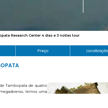
pata Research Center 4 dias e 3 noites tour
Preço
Localizaçã
BOPATA
m de Tambopata de quatro
s megadiverso, temos uma
o do planeta. O que mais
 na terra. Diversidade de