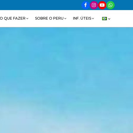
O QUE FAZER
SOBRE O PERU
INF. ÚTEIS