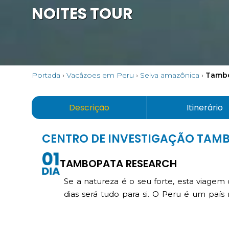
NOITES TOUR
Portada
›
Vacâzoes em Peru
›
Selva amazônica
›
Tambo
Descrição
Itinerário
CENTRO DE INVESTIGAÇÃO TAM
TAMBOPATA RESEARCH
Se a natureza é o seu forte, esta viage
dias será tudo para si. O Peru é um paí
grande parte da Amazónia, o único pulmã
se pode pedir, o Peru é o nosso paraíso