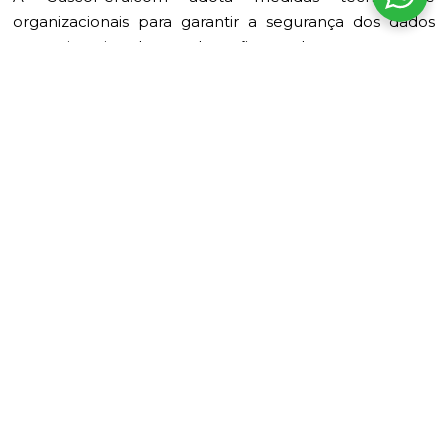
organizacionais para garantir a segurança dos dados
pessoais, evitando sua alteração, perda, tratamento ou
acesso não autorizado.
9. Alterações na política de privacidade
A CuscoPeru.com se reserva o direito de modificar esta
política a qualquer momento. Quaisquer alterações
serão publicadas nesta mesma seção com a respectiva
data de atualização.