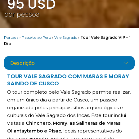
95
USD
por pessoa
Portada
›
Passeios ao Peru
›
Vale Sagrado
›
Tour Vale Sagrado VIP – 1
Dia
Descrição
TOUR VALE SAGRADO COM MARAS E MORAY
SAINDO DE CUSCO
O tour completo pelo Vale Sagrado permite realizar,
em um único dia a partir de Cusco, um passeio
organizado pelos principais sítios arqueológicos e
culturais do Vale Sagrado dos Incas. Este tour inclui
visitas a
Chinchero, Moray, as Salineras de Maras,
Ollantaytambo e Pisac
, locais representativos do
desenvolvimento agrícola, urbano e social do