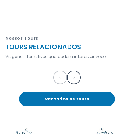
U$89.00
Pacotes para Machu Picchu 1 Dia | tour para
Machu Picchu
Nossos Tours
TOURS RELACIONADOS
325
USD
1 Dia desde
VISA -
Viagens alternativas que podem interessar você
MASTERCARD
PAYPAL
‹
›
CuscoPeru.com e-
commerce
Ver todos os tours