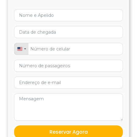
tour a Moray e as salinas de
Maras
United States +1
INCLUI:
Ingressos para Maras, Moray e Salineras.
Transporte de ida e volta.
Guia profissional em Inglês - Espanhol.
NÃO INCLUI:
Noite de hotel em Cusco.
Alimentação.
Outros serviços não mencionados.
Reservar Agora