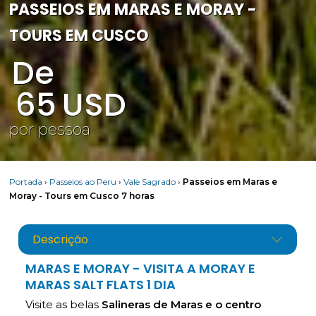
PASSEIOS EM MARAS E MORAY -
TOURS EM CUSCO
De
65
USD
por pessoa
Portada
›
Passeios ao Peru
›
Vale Sagrado
›
Passeios em Maras e
Moray - Tours em Cusco 7 horas
Descrição
MARAS E MORAY - VISITA A MORAY E
MARAS SALT FLATS 1 DIA
Visite as belas
Salineras de Maras e o centro