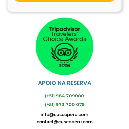
VISA
RECOMENDAÇÕES:
ou MASTERCARD
Mochila leve.
www.cuscoperu.com/payment
Roupas confortáveis.
Casacos corta-vento.
Tênis ou sapatos confortáveis.
Protetor solar.
Garrafa de água.
Óculos de sol.
Câmera.
APOIO NA RESERVA
(+51) 984 709080
BBVA Banco
Continental
(+51) 973 700 075
info@cuscoperu.com
contact@cuscoperu.com