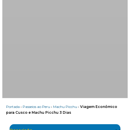
Portada
›
Passeios ao Peru
›
Machu Picchu
›
Viagem Econômico
para Cusco e Machu Picchu 3 Dias