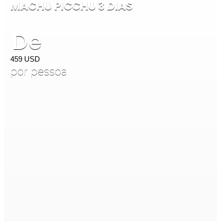
MACHU PICCHU 3 DIAS
De
459
USD
por pessoa