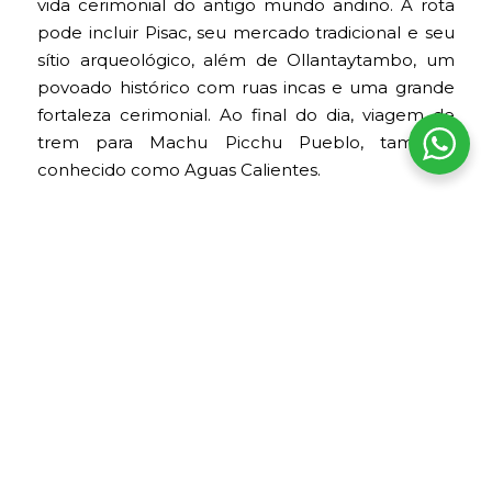
vida cerimonial do antigo mundo andino. A rota
pode incluir Pisac, seu mercado tradicional e seu
sítio arqueológico, além de Ollantaytambo, um
povoado histórico com ruas incas e uma grande
fortaleza cerimonial. Ao final do dia, viagem de
trem para Machu Picchu Pueblo, também
conhecido como Aguas Calientes.
Dia 6: Visita guiada a Machu Picchu
Visita ao Santuário Histórico de Machu Picchu, o
destino mais emblemático do Peru. Machu
Picchu foi declarado Patrimônio Mundial pela
UNESCO em 1983 e reconhecido como uma das
Novas Sete Maravilhas do Mundo em 2007.
Durante o percurso guiado, conhecem-se seus
principais setores agrícolas, urbanos e
cerimoniais, além de sua relação com a paisagem
andina e a floresta nublada cusquenha. À tarde,