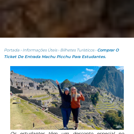
Portada
›
Informações Úteis
›
Bilhetes Turísticos
›
Comprar O
Ticket De Entrada Machu Picchu Para Estudantes.
Os estudantes têm um desconto especial no